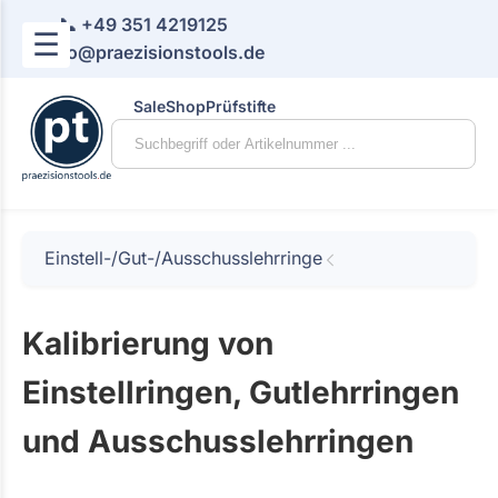
📞 +49 351 4219125
☰
📧 info@praezisionstools.de
Sale
Shop
Prüfstifte
Einstell-/Gut-/Ausschusslehrringe
Kalibrierung von
Einstellringen, Gutlehrringen
und Ausschusslehrringen