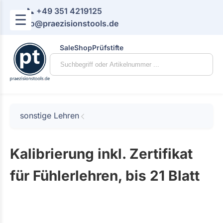
📞 +49 351 4219125
☰
📧 info@praezisionstools.de
Sale
Shop
Prüfstifte
sonstige Lehren
Kalibrierung inkl. Zertifikat
für Fühlerlehren, bis 21 Blatt