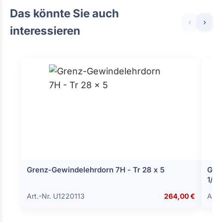
Das könnte Sie auch
‹
›
interessieren
Grenz-Gewindelehrdorn 7H - Tr 28 x 5
Gew
1/2
Art.-Nr. U1220113
264,00 €
Art.