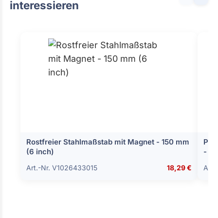
interessieren
Rostfreier Stahlmaßstab mit Magnet - 150 mm
Par
(6 inch)
- 1
Art.-Nr. V1026433015
18,29 €
Art.