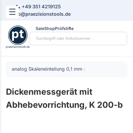
📞 +49 351 4219125
☰
📧 info@praezisionstools.de
Sale
Shop
Prüfstifte
analog Skaleneinteilung 0,1 mm
Dickenmessgerät mit
Abhebevorrichtung, K 200-b