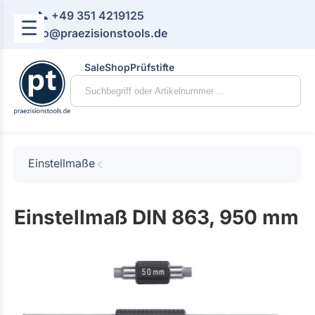
📞 +49 351 4219125
☰
📧 info@praezisionstools.de
Sale
Shop
Prüfstifte
Einstellmaße
Einstellmaß DIN 863, 950 mm