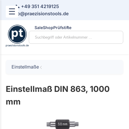
📞 +49 351 4219125
☰
📧 info@praezisionstools.de
Sale
Shop
Prüfstifte
Einstellmaße
Einstellmaß DIN 863, 1000
mm