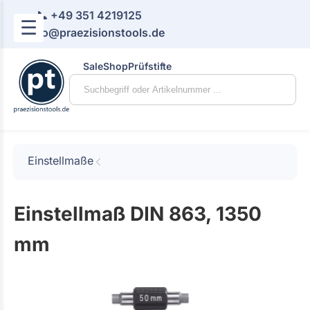
📞 +49 351 4219125
☰
📧 info@praezisionstools.de
Sale
Shop
Prüfstifte
Einstellmaße
Einstellmaß DIN 863, 1350
mm