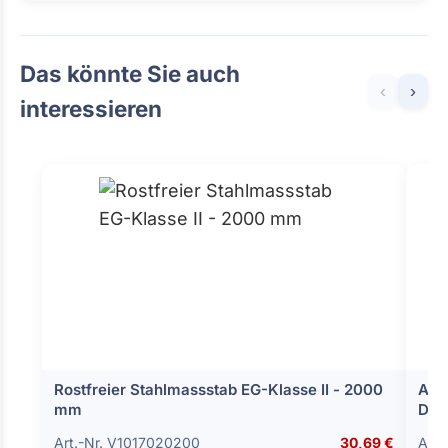
Das könnte Sie auch
‹
›
interessieren
Rostfreier Stahlmassstab EG-Klasse II - 2000
Aus
mm
DIN
Art.-Nr. V1017020200
30,69 €
Art.