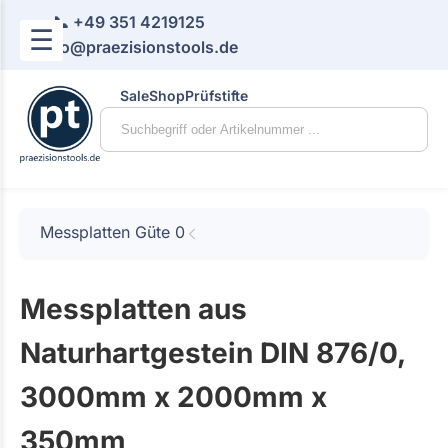
📞 +49 351 4219125
☰
📧 info@praezisionstools.de
Sale
Shop
Prüfstifte
Messplatten Güte 0
Messplatten aus
Naturhartgestein DIN 876/0,
3000mm x 2000mm x
350mm