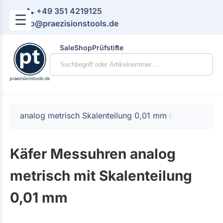
📞 +49 351 4219125
☰
📧 info@praezisionstools.de
Sale
Shop
Prüfstifte
analog metrisch Skalenteilung 0,01 mm
Käfer Messuhren analog
metrisch mit Skalenteilung
0,01 mm