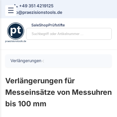
📞 +49 351 4219125
☰
📧 info@praezisionstools.de
Sale
Shop
Prüfstifte
Verlängerungen
Verlängerungen für
Messeinsätze von Messuhren
bis 100 mm