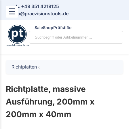
📞 +49 351 4219125
☰
📧 info@praezisionstools.de
Sale
Shop
Prüfstifte
Richtplatten
Richtplatte, massive
Ausführung, 200mm x
200mm x 40mm