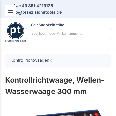
📞 +49 351 4219125
☰
📧 info@praezisionstools.de
Sale
Shop
Prüfstifte
Kontrollrichtwaagen
Kontrollrichtwaage, Wellen-
Wasserwaage 300 mm