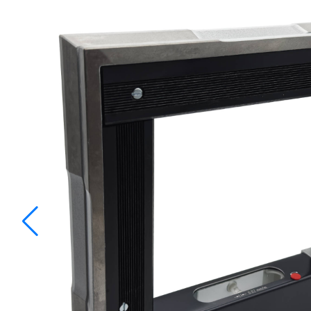
Einstellgeräte & Taster
Messstative
Einstellmaße
Messtische
Feintaster
Messuhren
Höhenmess- und Anreißgeräte
Messzeug-
Innenmessgeräte
Parallelen