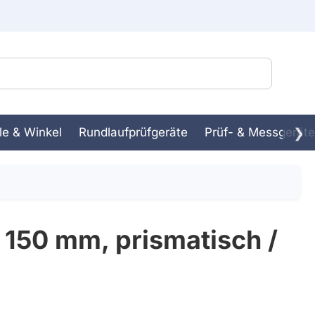
le & Winkel
Rundlaufprüfgeräte
Prüf- & Messgeräte
❯
ssbank
in-
50 mm, prismatisch /