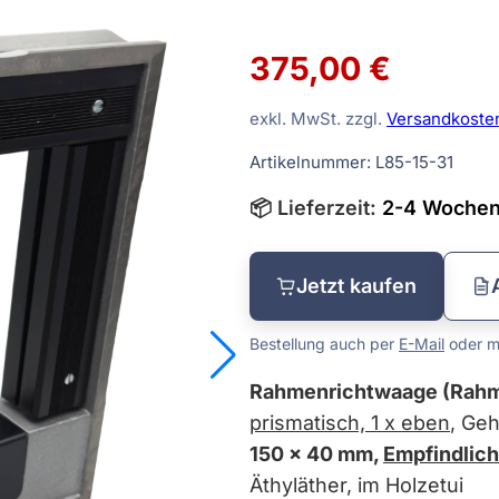
Tiefenmessgeräte
375,00 €
Vergleichsmessgeräte
exkl. MwSt. zzgl.
Versandkoste
Waagen
Artikelnummer: L85-15-31
Sätze
Winkelmessgeräte
📦 Lieferzeit:
2-4 Woche
dmaße
Jetzt kaufen
Bestellung auch per
E-Mail
oder mi
Rahmenrichtwaage (Rahm
prismatisch, 1 x eben
, Ge
150 x 40 mm,
Empfindlich
Äthyläther, im Holzetui