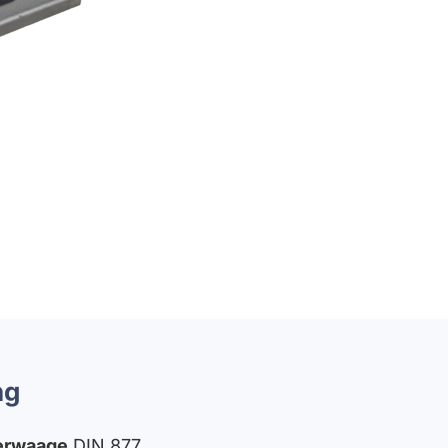
ng
erwaage
DIN 877