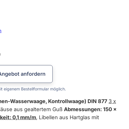
Lehren & Maßverkörperungen
Messplatten & Messbalken
Prismen & Spanntechnik
Lineale & Winkel
Rundlaufprüfgeräte
Prüf- & Messgeräte
Kalibrierservice
Datenkabel
Messzeuge
n
n
Angebot anfordern
t eigenem Bestellformular möglich.
en-Wasserwaage, Kontrollwaage) DIN 877
3 x
häuse aus gealtertem Guß
Abmessungen: 150 x
keit: 0,1 mm/m
, Libellen aus Hartglas mit