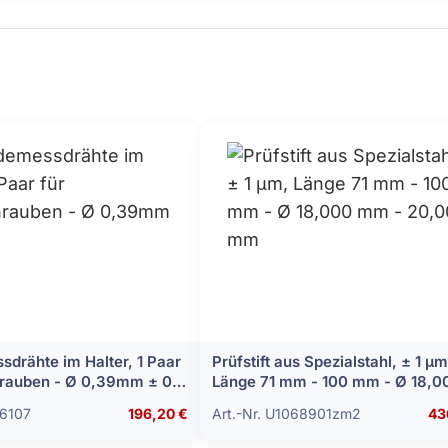
drähte im Halter, 1 Paar
Prüfstift aus Spezialstahl, ± 1 µm
rauben - Ø 0,39mm ± 0,5
Länge 71 mm - 100 mm - Ø 18,0
mm - 20,000 mm
46107
196,20 €
Art.-Nr. U1068901zm2
43