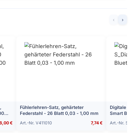
‹
›
,
Fühlerlehren-Satz, gehärteter
Digitale M
00
Federstahl - 26 Blatt 0,03 - 1,00 mm
Smart Blue
6,00 €
Art.-Nr. V411010
7,74 €
Art.-Nr. SY