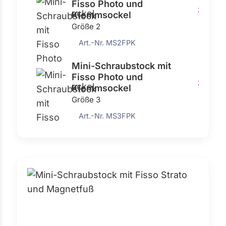
Fisso Photo und
308,0
Klemmsockel
Größe 2
Art.-Nr. MS2FPK
Mini-Schraubstock mit
Fisso Photo und
339,0
Klemmsockel
Größe 3
Art.-Nr. MS3FPK