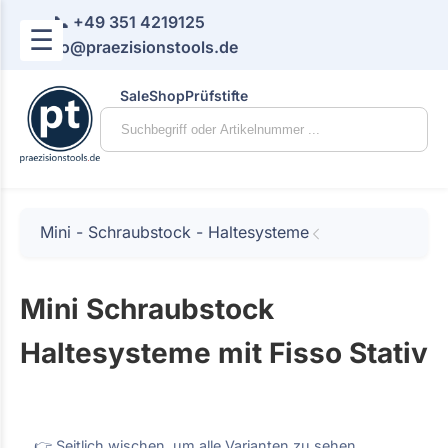
📞 +49 351 4219125
☰
📧 info@praezisionstools.de
Sale
Shop
Prüfstifte
Mini - Schraubstock - Haltesysteme
Mini Schraubstock
Haltesysteme mit Fisso Stativ
👉 Seitlich wischen, um alle Varianten zu sehen