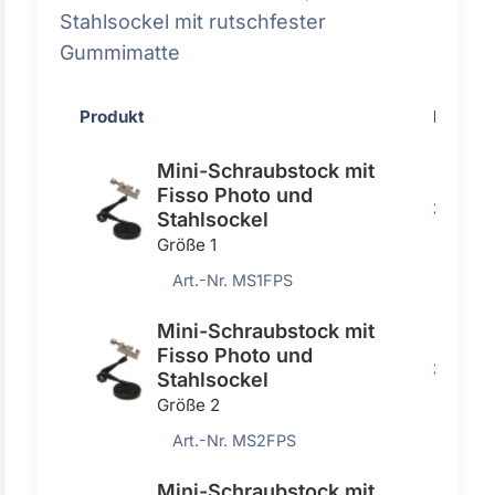
Stahlsockel mit rutschfester
Gummimatte
Produkt
Preis
Mini-Schraubstock mit
Fisso Photo und
300,0
Stahlsockel
Größe 1
Art.-Nr. MS1FPS
Mini-Schraubstock mit
Fisso Photo und
336,0
Stahlsockel
Größe 2
Art.-Nr. MS2FPS
Mini-Schraubstock mit