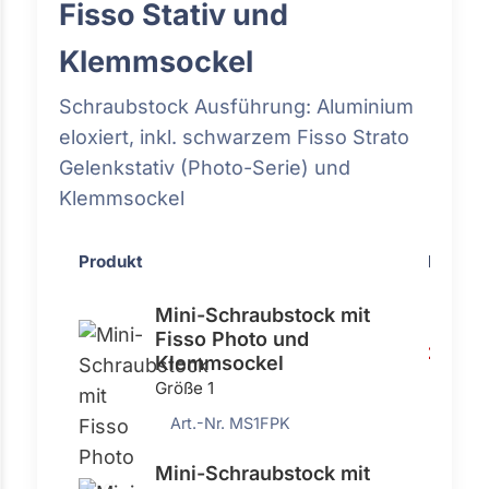
Fisso Stativ und
Klemmsockel
Schraubstock Ausführung: Aluminium
eloxiert, inkl. schwarzem Fisso Strato
Gelenkstativ (Photo-Serie) und
Klemmsockel
Produkt
Preis
Mini-Schraubstock mit
Fisso Photo und
272,0
Klemmsockel
Größe 1
Art.-Nr. MS1FPK
Mini-Schraubstock mit