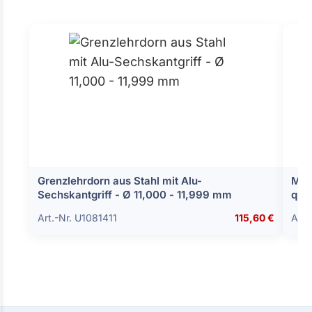
Grenzlehrdorn aus Stahl mit Alu-
Mess
Sechskantgriff - Ø 11,000 - 11,999 mm
que
Art.-Nr. U1081411
115,60 €
Art.