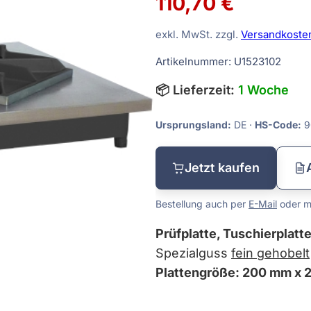
110,70 €
Tiefenmessgeräte
exkl. MwSt. zzgl.
Versandkoste
Vergleichsmessgeräte
Artikelnummer: U1523102
Waagen
📦 Lieferzeit:
1 Woche
Sätze
Winkelmessgeräte
Ursprungsland:
DE ·
HS-Code:
9
dmaße
Jetzt kaufen
Bestellung auch per
E-Mail
oder mi
Prüfplatte, Tuschierplatt
Spezialguss
fein gehobelt
Plattengröße: 200 mm x