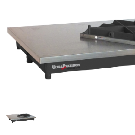
Einstellgeräte & Taster
Messstative
Einstellmaße
Messtische
Feintaster
Messuhren
Höhenmess- und Anreißgeräte
Messzeug-
Innenmessgeräte
Parallelen