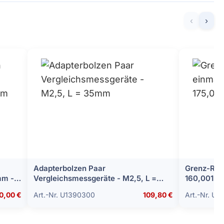
‹
›
Adapterbolzen Paar
Grenz-Rac
mm -
Vergleichsmessgeräte - M2,5, L =
16
35mm
0,00 €
Art.-Nr. U1390300
109,80 €
Art.-Nr. U