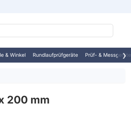
le & Winkel
Rundlaufprüfgeräte
Prüf- & Messgeräte
❯
ssbank
in-
m x 200 mm