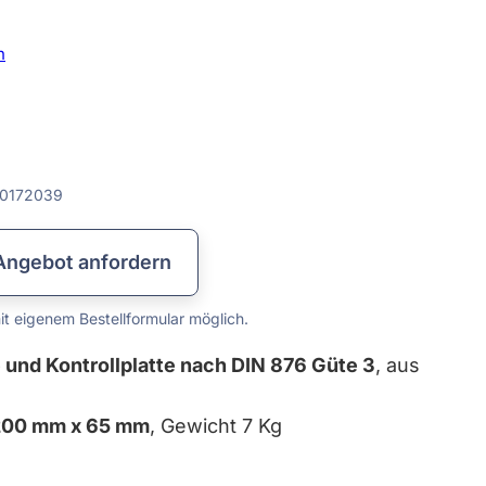
Lehren & Maßverkörperungen
Messplatten & Messbalken
Prismen & Spanntechnik
Lineale & Winkel
Rundlaufprüfgeräte
Prüf- & Messgeräte
Kalibrierservice
Datenkabel
Messzeuge
n
0172039
Angebot anfordern
t eigenem Bestellformular möglich.
e und Kontrollplatte nach DIN 876 Güte 3
, aus
 200 mm x 65 mm
, Gewicht 7 Kg