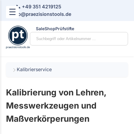
📞 +49 351 4219125
☰
📧 info@praezisionstools.de
Sale
Shop
Prüfstifte
Kalibrierservice
Kalibrierung von Lehren,
Messwerkzeugen und
Maßverkörperungen