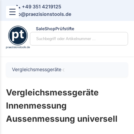
📞 +49 351 4219125
☰
📧 info@praezisionstools.de
Sale
Shop
Prüfstifte
Vergleichsmessgeräte
Vergleichsmessgeräte
Innenmessung
Aussenmessung universell