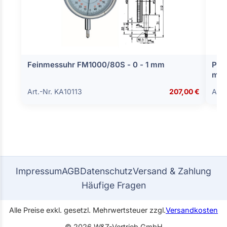
Feinmessuhr FM1000/80S - 0 - 1 mm
Prüf
mm 
Art.-Nr. KA10113
207,00 €
Art.
Impressum
AGB
Datenschutz
Versand & Zahlung
Häufige Fragen
Alle Preise exkl. gesetzl. Mehrwertsteuer zzgl.
Versandkosten
© 2026 W&Z-Vertrieb GmbH