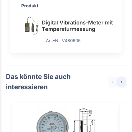
Produkt
Preis
Digital Vibrations-Meter mit
866,0
Temperaturmessung
Art.-Nr. V480605
Das könnte Sie auch
‹
›
interessieren