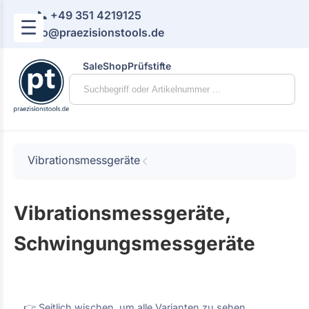
📞 +49 351 4219125
☰
📧 info@praezisionstools.de
Sale
Shop
Prüfstifte
Vibrationsmessgeräte
Vibrationsmessgeräte,
Schwingungsmessgeräte
👉 Seitlich wischen, um alle Varianten zu sehen