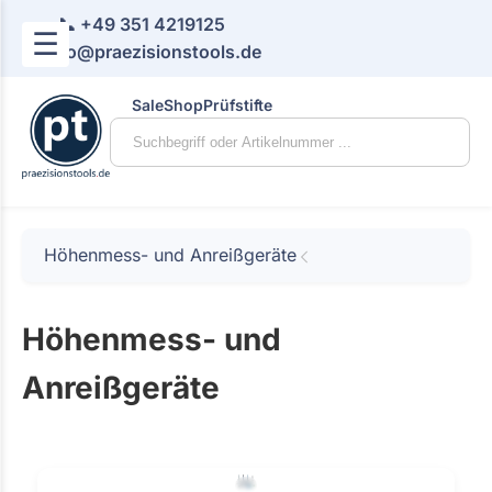
📞 +49 351 4219125
☰
📧 info@praezisionstools.de
Sale
Shop
Prüfstifte
Höhenmess- und Anreißgeräte
Höhenmess- und
Anreißgeräte