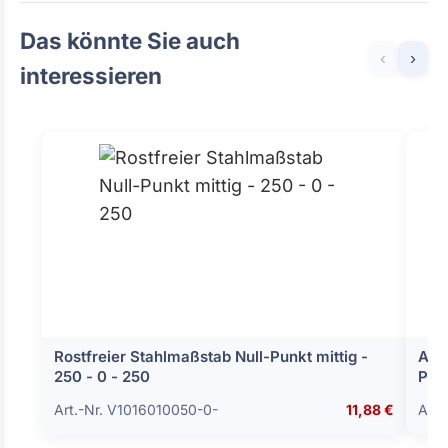
Das könnte Sie auch
‹
›
interessieren
Rostfreier Stahlmaßstab Null-Punkt mittig -
Alum
250 - 0 - 250
Prüf
Art.-Nr. V1016010050-0-
11,88 €
Art.