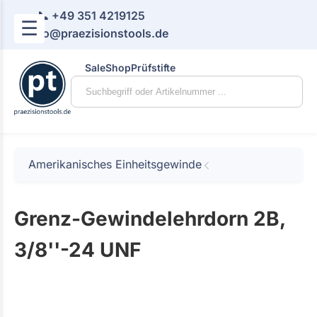
📞 +49 351 4219125
☰
📧 info@praezisionstools.de
Sale
Shop
Prüfstifte
Amerikanisches Einheitsgewinde
Grenz-Gewindelehrdorn 2B,
3/8''-24 UNF