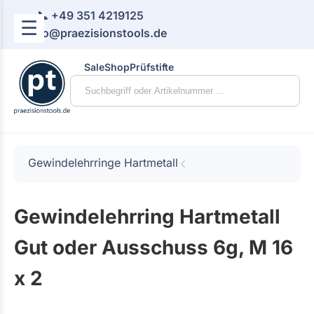
📞 +49 351 4219125
☰
📧 info@praezisionstools.de
Sale
Shop
Prüfstifte
Gewindelehrringe Hartmetall
Gewindelehrring Hartmetall
Gut oder Ausschuss 6g, M 16
x 2