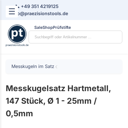
📞 +49 351 4219125
☰
📧 info@praezisionstools.de
Sale
Shop
Prüfstifte
Messkugeln im Satz
Messkugelsatz Hartmetall,
147 Stück, Ø 1 - 25mm /
0,5mm