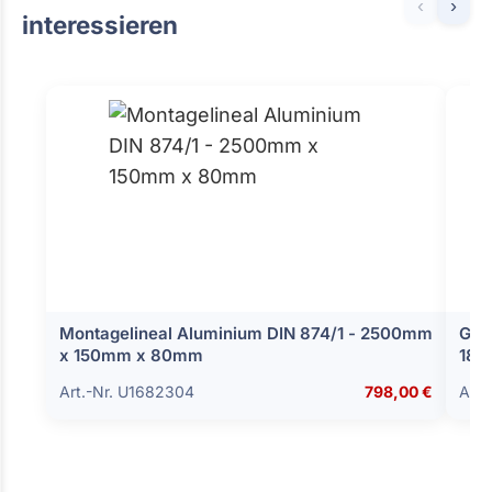
‹
›
interessieren
Montagelineal Aluminium DIN 874/1 - 2500mm
Gro
x 150mm x 80mm
180
Art.-Nr. U1682304
798,00 €
Art.