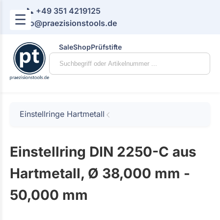
📞 +49 351 4219125
☰
📧 info@praezisionstools.de
Sale
Shop
Prüfstifte
Einstellringe Hartmetall
Einstellring DIN 2250-C aus
Hartmetall, Ø 38,000 mm -
50,000 mm