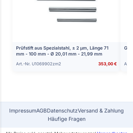
Prüfstift aus Spezialstahl, ± 2 µm, Länge 71
Gre
mm - 100 mm - Ø 20,01 mm - 21,99 mm
Art.-Nr. U1069902zm2
353,00 €
Art.
Impressum
AGB
Datenschutz
Versand & Zahlung
Häufige Fragen