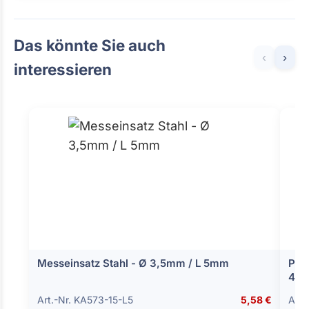
Das könnte Sie auch
‹
›
interessieren
Messeinsatz Stahl - Ø 3,5mm / L 5mm
Para
45
Art.-Nr. KA573-15-L5
5,58 €
Art.