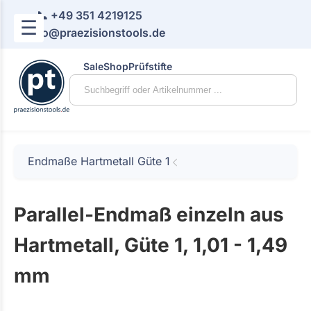
📞 +49 351 4219125
☰
📧 info@praezisionstools.de
Sale
Shop
Prüfstifte
Endmaße Hartmetall Güte 1
Parallel-Endmaß einzeln aus
Hartmetall, Güte 1, 1,01 - 1,49
mm