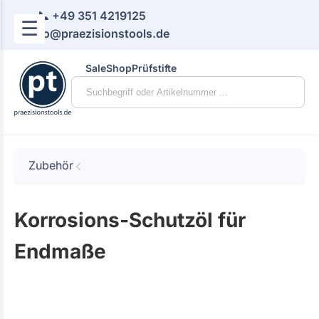
📞 +49 351 4219125
☰
📧 info@praezisionstools.de
Sale
Shop
Prüfstifte
Zubehör
Korrosions-Schutzöl für
Endmaße