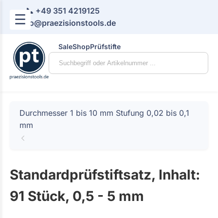
📞 +49 351 4219125
☰
📧 info@praezisionstools.de
Sale
Shop
Prüfstifte
Durchmesser 1 bis 10 mm Stufung 0,02 bis 0,1
mm
Standardprüfstiftsatz, Inhalt:
91 Stück, 0,5 - 5 mm