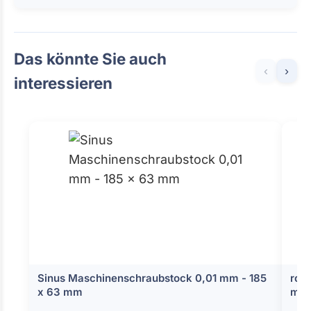
Das könnte Sie auch
‹
›
interessieren
Sinus Maschinenschraubstock 0,01 mm - 185
rost
x 63 mm
mm