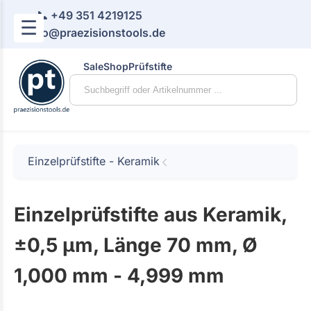
📞 +49 351 4219125
☰
📧 info@praezisionstools.de
Sale
Shop
Prüfstifte
Einzelprüfstifte - Keramik
Einzelprüfstifte aus Keramik,
±0,5 µm, Länge 70 mm, Ø
1,000 mm - 4,999 mm