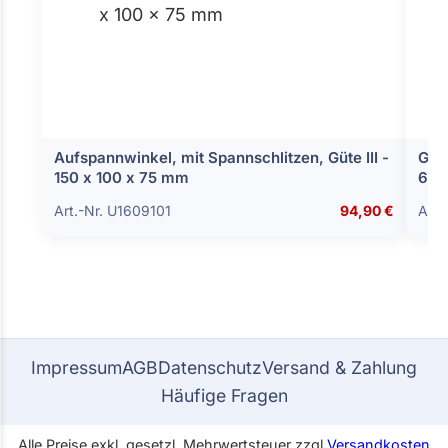
Aufspannwinkel, mit Spannschlitzen, Güte III -
Gre
150 x 100 x 75 mm
6-L
Art.-Nr. U1609101
94,90 €
Art.
Impressum
AGB
Datenschutz
Versand & Zahlung
Häufige Fragen
Alle Preise exkl. gesetzl. Mehrwertsteuer zzgl.
Versandkosten