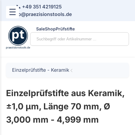
📞 +49 351 4219125
☰
📧 info@praezisionstools.de
Sale
Shop
Prüfstifte
Einzelprüfstifte - Keramik
Einzelprüfstifte aus Keramik,
±1,0 µm, Länge 70 mm, Ø
3,000 mm - 4,999 mm