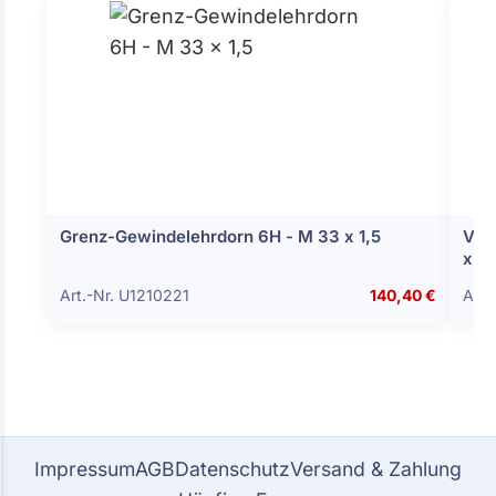
Grenz-Gewindelehrdorn 6H - M 33 x 1,5
Ver
x 3
Art.-Nr. U1210221
140,40 €
Art.
Impressum
AGB
Datenschutz
Versand & Zahlung