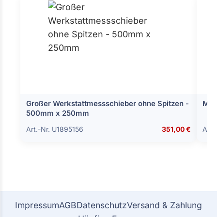
Großer Werkstattmessschieber ohne Spitzen -
Mes
500mm x 250mm
Art.-Nr. U1895156
351,00 €
Art.
Impressum
AGB
Datenschutz
Versand & Zahlung