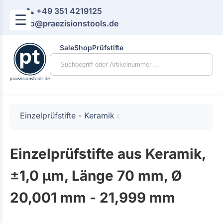
📞 +49 351 4219125
☰
📧 info@praezisionstools.de
Sale
Shop
Prüfstifte
Einzelprüfstifte - Keramik
Einzelprüfstifte aus Keramik,
±1,0 µm, Länge 70 mm, Ø
20,001 mm - 21,999 mm