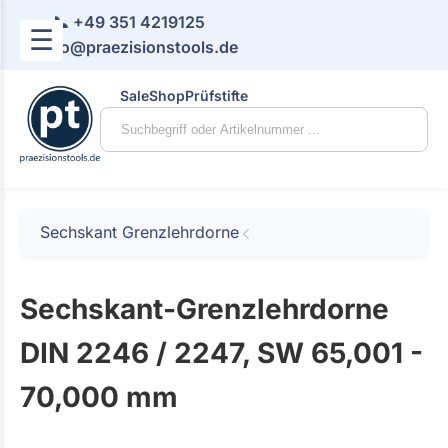
📞 +49 351 4219125
☰
📧 info@praezisionstools.de
Sale
Shop
Prüfstifte
Sechskant Grenzlehrdorne
Sechskant-Grenzlehrdorne
DIN 2246 / 2247, SW 65,001 -
70,000 mm