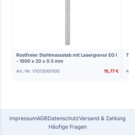
Rostfreier Stahlmassstab mit Lasergravur EG I
Tas
- 1000 x 20 x 0.5 mm
Art.-Nr. V1013060100
15,77 €
Art.
Impressum
AGB
Datenschutz
Versand & Zahlung
Häufige Fragen