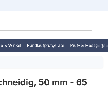
le & Winkel
Rundlaufprüfgeräte
Prüf- & Messgeräte
❯
ssbank
in-
hneidig, 50 mm - 65