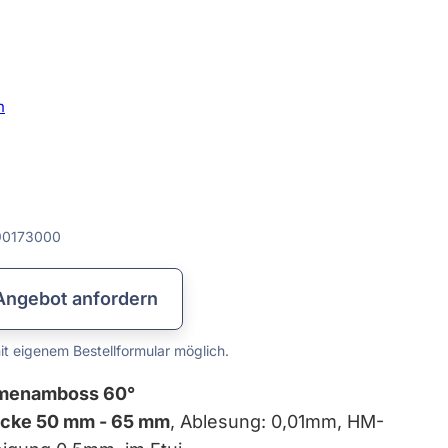
Lehren & Maßverkörperungen
Messplatten & Messbalken
Prismen & Spanntechnik
Lineale & Winkel
Rundlaufprüfgeräte
Prüf- & Messgeräte
Kalibrierservice
Datenkabel
Messzeuge
n
0173000
Angebot anfordern
t eigenem Bestellformular möglich.
smenamboss 60°
ücke 50 mm - 65 mm
, Ablesung: 0,01mm, HM-