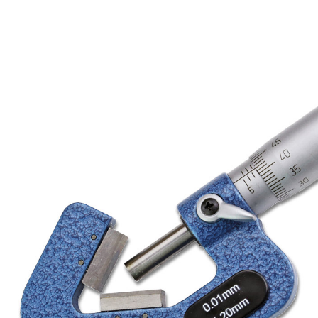
Einstellgeräte & Taster
Messstative
Einstellmaße
Messtische
Feintaster
Messuhren
Höhenmess- und Anreißgeräte
Messzeug-
Innenmessgeräte
Parallelen