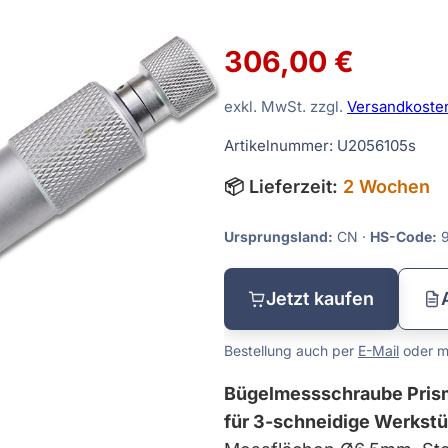
Tiefenmessgeräte
306,00 €
Vergleichsmessgeräte
exkl. MwSt. zzgl.
Versandkoste
Waagen
Artikelnummer: U2056105s
Sätze
Winkelmessgeräte
📦 Lieferzeit:
2 Wochen
dmaße
Ursprungsland:
CN ·
HS-Code:
9
Jetzt kaufen
Bestellung auch per
E-Mail
oder mi
Bügelmessschraube Pri
für 3-schneidige Werkst