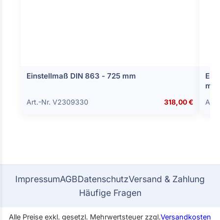
Einstellmaß DIN 863 - 725 mm
Einz
mm 
Art.-Nr. V2309330
318,00 €
Art.
Impressum
AGB
Datenschutz
Versand & Zahlung
Häufige Fragen
Alle Preise exkl. gesetzl. Mehrwertsteuer zzgl.
Versandkosten