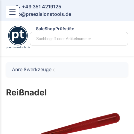
📞 +49 351 4219125
☰
📧 info@praezisionstools.de
Sale
Shop
Prüfstifte
Anreißwerkzeuge
Reißnadel