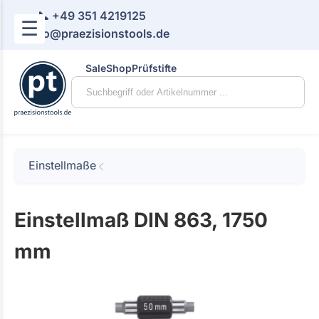
📞 +49 351 4219125
☰
📧 info@praezisionstools.de
Sale
Shop
Prüfstifte
Einstellmaße
Einstellmaß DIN 863, 1750
mm