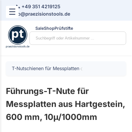
📞 +49 351 4219125
☰
📧 info@praezisionstools.de
Sale
Shop
Prüfstifte
T-Nutschienen für Messplatten
Führungs-T-Nute für
Messplatten aus Hartgestein,
600 mm, 10µ/1000mm