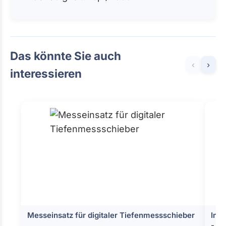
Das könnte Sie auch
‹
›
interessieren
Messeinsatz für digitaler Tiefenmessschieber
Inn
- 1