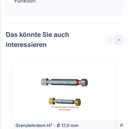
Funktion
Das könnte Sie auch
‹
›
interessieren
Grenzlehrdorn H7 - Ø 17,0 mm
Fühl