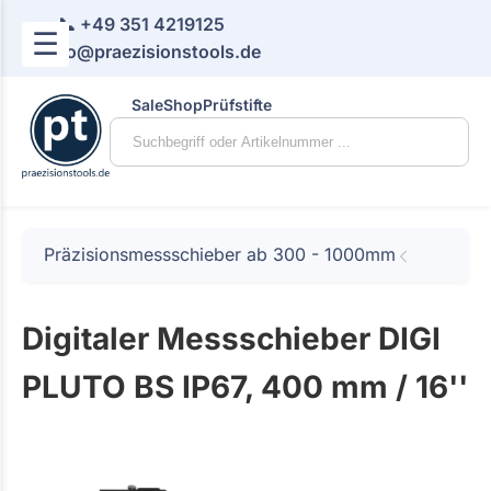
📞 +49 351 4219125
☰
📧 info@praezisionstools.de
Sale
Shop
Prüfstifte
Präzisionsmessschieber ab 300 - 1000mm
Digitaler Messschieber DIGI
PLUTO BS IP67, 400 mm / 16''