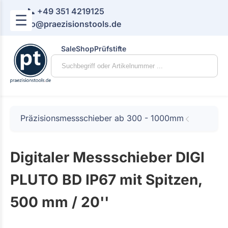
📞 +49 351 4219125
☰
📧 info@praezisionstools.de
Sale
Shop
Prüfstifte
Präzisionsmessschieber ab 300 - 1000mm
Digitaler Messschieber DIGI
PLUTO BD IP67 mit Spitzen,
500 mm / 20''