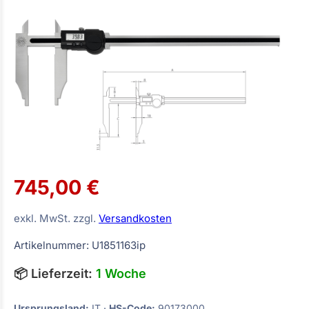
745,00 €
exkl. MwSt. zzgl.
Versandkosten
Artikelnummer: U1851163ip
📦 Lieferzeit:
1 Woche
Ursprungsland:
IT ·
HS-Code:
90173000