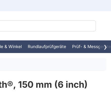
le & Winkel
Rundlaufprüfgeräte
Prüf- & Messgeräte
❯
ssbank
in-
th®, 150 mm (6 inch)