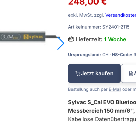
248,00 €
Tiefenmessgeräte
exkl. MwSt. zzgl.
Versandkoste
Vergleichsmessgeräte
Artikelnummer: SY2401-2115
Waagen
📦 Lieferzeit:
1 Woche
Sätze
Winkelmessgeräte
Ursprungsland:
CH ·
HS-Code:
9
dmaße
Jetzt kaufen
Bestellung auch per
E-Mail
oder mi
Sylvac S_Cal EVO Bluetoo
Messbereich 150 mm/6'',
Kabellose Datenübertragu