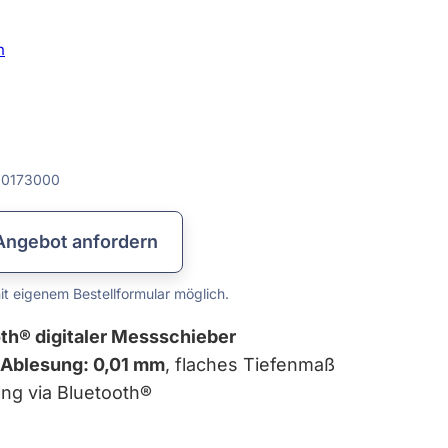
Lehren & Maßverkörperungen
Messplatten & Messbalken
Prismen & Spanntechnik
Lineale & Winkel
Rundlaufprüfgeräte
Prüf- & Messgeräte
Kalibrierservice
Datenkabel
Messzeuge
n
0173000
Angebot anfordern
t eigenem Bestellformular möglich.
th® digitaler Messschieber
 Ablesung: 0,01 mm
, flaches Tiefenmaß
ng via Bluetooth®