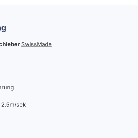
ng
chieber
SwissMade
ührung
. 2.5m/sek