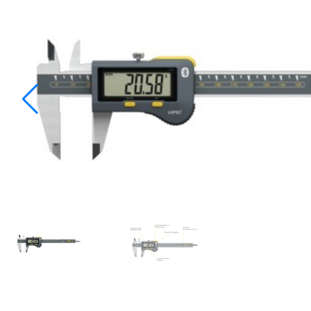
Einstellgeräte & Taster
Messstative
Einstellmaße
Messtische
Feintaster
Messuhren
Höhenmess- und Anreißgeräte
Messzeug-
Innenmessgeräte
Parallelen