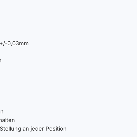
 +/-0,03mm
m
on
halten
tellung an jeder Position