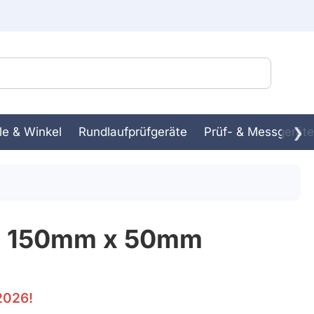
le & Winkel
Rundlaufprüfgeräte
Prüf- & Messgeräte
❯
ssbank
in-
 x 150mm x 50mm
2026!