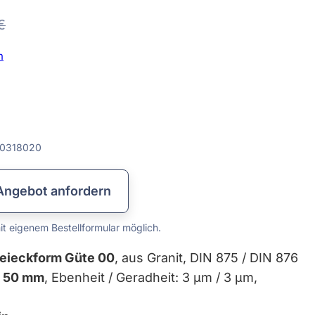
Lehren & Maßverkörperungen
Messplatten & Messbalken
Prismen & Spanntechnik
Lineale & Winkel
Rundlaufprüfgeräte
Prüf- & Messgeräte
Kalibrierservice
Datenkabel
Messzeuge
€
n
0318020
Angebot anfordern
t eigenem Bestellformular möglich.
reieckform Güte 00
, aus Granit, DIN 875 / DIN 876
x 50 mm
, Ebenheit / Geradheit: 3 µm / 3 µm,