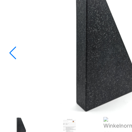
Einstellgeräte & Taster
Messstative
Einstellmaße
Messtische
Feintaster
Messuhren
Höhenmess- und Anreißgeräte
Messzeug-
Innenmessgeräte
Parallelen