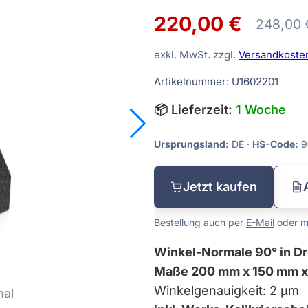
Tiefenmessgeräte
220,00 €
248,00 
Vergleichsmessgeräte
exkl. MwSt. zzgl.
Versandkoste
Waagen
Artikelnummer: U1602201
Sätze
Winkelmessgeräte
📦 Lieferzeit:
1 Woche
dmaße
Ursprungsland:
DE ·
HS-Code:
9
Jetzt kaufen
Bestellung auch per
E-Mail
oder mi
Winkel-Normale 90° in D
Maße 200 mm x 150 mm 
Winkelgenauigkeit: 2 µm