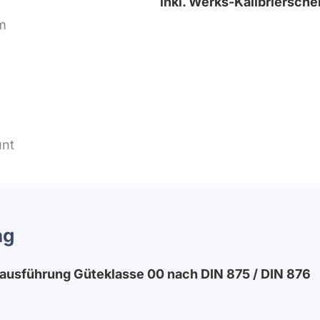
inkl. Werks-Kalibriersche
ng
sausführung Güteklasse 00 nach DIN 875 / DIN 876