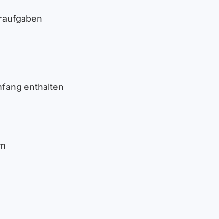
eraufgaben
mfang enthalten
mm