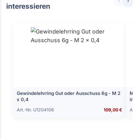
‹
›
interessieren
Gewindelehrring Gut oder Ausschuss 6g - M 2
Mes
x 0,4
ink
x 1
Art.-Nr. U1204106
109,00 €
Art.