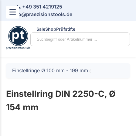
📞 +49 351 4219125
☰
📧 info@praezisionstools.de
Sale
Shop
Prüfstifte
Einstellringe Ø 100 mm - 199 mm
Einstellring DIN 2250-C, Ø
154 mm