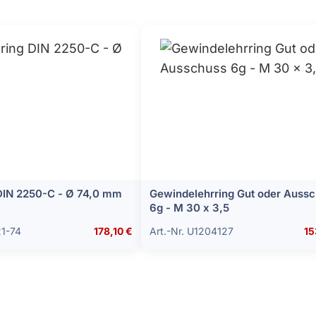
 DIN 2250-C - Ø 74,0 mm
Gewindelehrring Gut oder Auss
6g - M 30 x 3,5
21-74
178,10 €
Art.-Nr. U1204127
15