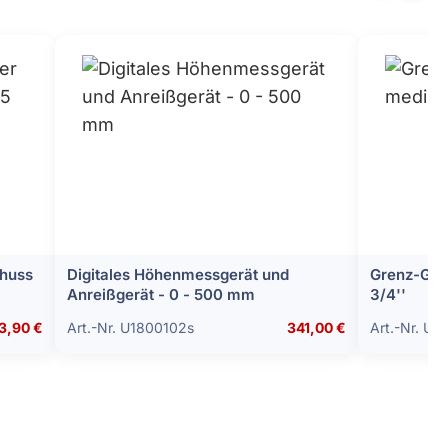
chuss
Digitales Höhenmessgerät und
Grenz-Gew
Anreißgerät - 0 - 500 mm
3/4''
3,90 €
Art.-Nr. U1800102s
341,00 €
Art.-Nr. U1