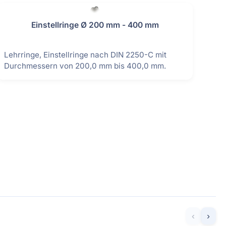
Lehren & Maßverkörperungen
Messplatten & Messbalken
Prismen & Spanntechnik
Lineale & Winkel
Rundlaufprüfgeräte
Prüf- & Messgeräte
Kalibrierservice
Datenkabel
Messzeuge
Einstellringe Ø 200 mm - 400 mm
Lehrringe, Einstellringe nach DIN 2250-C mit
Durchmessern von 200,0 mm bis 400,0 mm.
‹
›