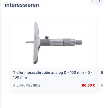
‹
›
interessieren
Tiefenmessschraube analog 0 - 100 mm - 0 -
Ein
100 mm
Art.-Nr. V231802
86,60 €
Art.