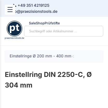
📞 +49 351 4219125
☰
📧 info@praezisionstools.de
Sale
Shop
Prüfstifte
Einstellringe Ø 200 mm - 400 mm
Einstellring DIN 2250-C, Ø
304 mm