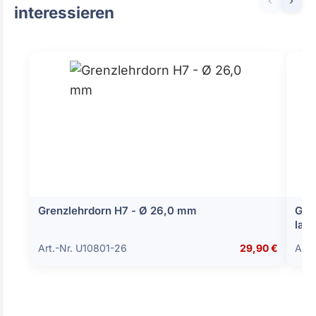
interessieren
Grenzlehrdorn H7 - Ø 26,0 mm
Gro
lan
Art.-Nr. U10801-26
29,90 €
Art.