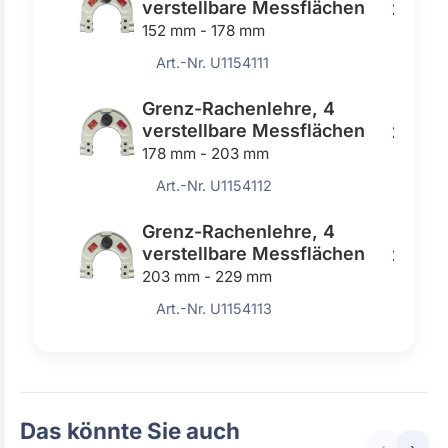
verstellbare Messflächen
256,00
152 mm - 178 mm
Art.-Nr. U1154111
Grenz-Rachenlehre, 4
verstellbare Messflächen
256,00
178 mm - 203 mm
Art.-Nr. U1154112
Grenz-Rachenlehre, 4
verstellbare Messflächen
263,0
203 mm - 229 mm
Art.-Nr. U1154113
Das könnte Sie auch
‹
›