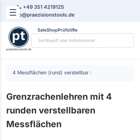
📞 +49 351 4219125
☰
📧 info@praezisionstools.de
Sale
Shop
Prüfstifte
4 Messflächen (rund) verstellbar
Grenzrachenlehren mit 4
runden verstellbaren
Messflächen