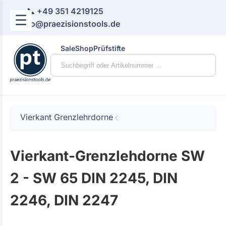
📞 +49 351 4219125
☰
📧 info@praezisionstools.de
Sale
Shop
Prüfstifte
Vierkant Grenzlehrdorne
Vierkant-Grenzlehdorne SW
2 - SW 65 DIN 2245, DIN
2246, DIN 2247