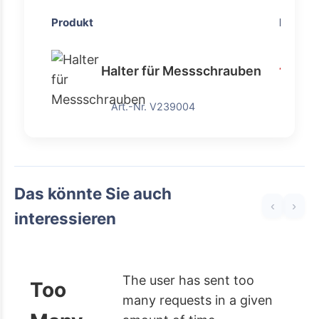
Produkt
Preis
Halter für Messschrauben
18,31 
Art.-Nr. V239004
Das könnte Sie auch
‹
›
interessieren
The user has sent too
Too
many requests in a given