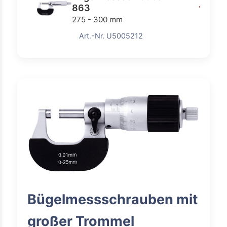
863
107,00
275 - 300 mm
Art.-Nr. U5005212
Bügelmessschrauben mit
großer Trommel