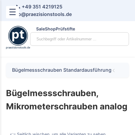
📞 +49 351 4219125
☰
📧 info@praezisionstools.de
Sale
Shop
Prüfstifte
Bügelmessschrauben Standardausführung
Bügelmessschrauben,
Mikrometerschrauben analog
👉 Seitlich wischen, um alle Varianten zu sehen