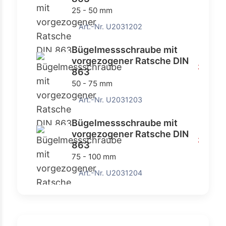
25 - 50 mm
Art.-Nr. U2031202
Bügelmessschraube mit
vorgezogener Ratsche DIN
35,00
863
50 - 75 mm
Art.-Nr. U2031203
Bügelmessschraube mit
vorgezogener Ratsche DIN
39,00 
863
75 - 100 mm
Art.-Nr. U2031204