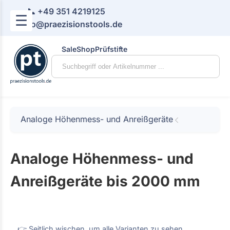
📞 +49 351 4219125
☰
📧 info@praezisionstools.de
Sale
Shop
Prüfstifte
Analoge Höhenmess- und Anreißgeräte
Analoge Höhenmess- und
Anreißgeräte bis 2000 mm
👉 Seitlich wischen, um alle Varianten zu sehen