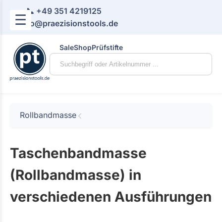
📞 +49 351 4219125
☰
📧 info@praezisionstools.de
Sale
Shop
Prüfstifte
Rollbandmasse
Taschenbandmasse
(Rollbandmasse) in
verschiedenen Ausführungen