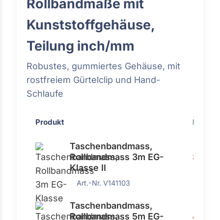
Rollbandmaße mit
Kunststoffgehäuse,
Teilung inch/mm
Robustes, gummiertes Gehäuse, mit
rostfreiem Gürtelclip und Hand-
Schlaufe
Produkt
Preis
Taschenbandmass,
Rollbandmass 3m EG-
3,51 €
Klasse II
Art.-Nr. V141103
Taschenbandmass,
Rollbandmass 5m EG-
4,79 €