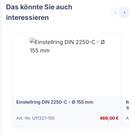
Das könnte Sie auch
‹
›
interessieren
Einstellring DIN 2250-C - Ø 155 mm
Mes
100
Art.-Nr. U11321-155
469,00 €
Art.