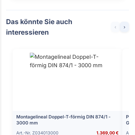
Das könnte Sie auch
‹
›
interessieren
Montagelineal Doppel-T-förmig DIN 874/1 -
Para
3000 mm
Güt
Art.-Nr. Z034013000
1.369,00 €
Art.