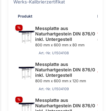
Werks-Kalibrierzertifikat
Produkt
Preis
%
Messplatte aus
Naturhartgestein DIN 876/0
1193,0
inkl. Untergestell
1340,00
800 mm x 600 mm x 80 mm
Art.-Nr. U1504108
Messplatte aus
Naturhartgestein DIN 876/0
1435,0
inkl. Untergestell
800 mm x 600 mm x 120 mm
Art.-Nr. U1504109
%
Messplatte aus
Naturhartgestein DIN 876/0
1440,0