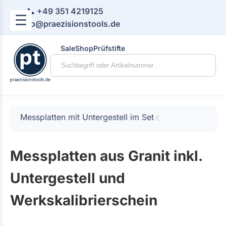
📞 +49 351 4219125
☰
📧 info@praezisionstools.de
Sale
Shop
Prüfstifte
Messplatten mit Untergestell im Set
Messplatten aus Granit inkl.
Untergestell und
Werkskalibrierschein