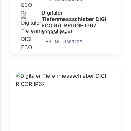
Digitaler
Tiefenmessschieber DIGI
932,0
ECO R/L BRIDGE IP67
0 - 600 mm
Art.-Nr. U1853206