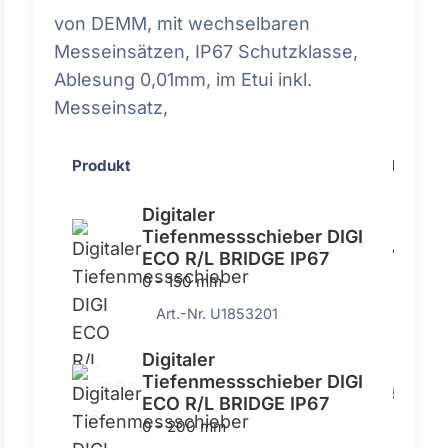
von DEMM, mit wechselbaren
Messeinsätzen, IP67 Schutzklasse,
Ablesung 0,01mm, im Etui inkl.
Messeinsatz,
Produkt
Preis
Digitaler
Tiefenmessschieber DIGI
496,0
ECO R/L BRIDGE IP67
0 - 150 mm
Art.-Nr. U1853201
Digitaler
Tiefenmessschieber DIGI
518,00
ECO R/L BRIDGE IP67
0 - 200 mm