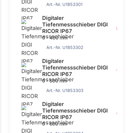
Art.-Nr. U1853301
Digitaler
Tiefenmessschieber DIGI
891,00
RICOR IP67
0 - 400 mm
Art.-Nr. U1853302
Digitaler
Tiefenmessschieber DIGI
1046,0
RICOR IP67
0 - 500 mm
Art.-Nr. U1853303
Digitaler
Tiefenmessschieber DIGI
1164,0
RICOR IP67
0 - 600 mm