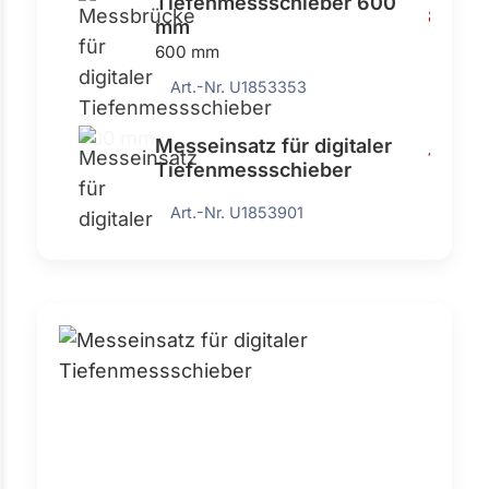
Tiefenmessschieber 600
834,0
mm
600 mm
Art.-Nr. U1853353
Messeinsatz für digitaler
148,70
Tiefenmessschieber
Art.-Nr. U1853901