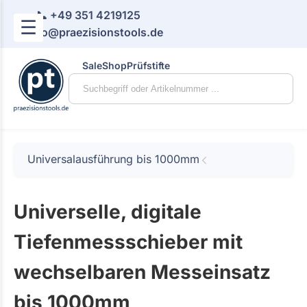
📞 +49 351 4219125
☰
📧 info@praezisionstools.de
Sale
Shop
Prüfstifte
Universalausführung bis 1000mm
Universelle, digitale
Tiefenmessschieber mit
wechselbaren Messeinsatz
bis 1000mm