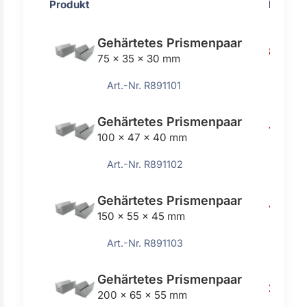
Produkt
Preis
Gehärtetes Prismenpaar
86,00 
75 x 35 x 30 mm
Art.-Nr. R891101
Gehärtetes Prismenpaar
175,00
100 x 47 x 40 mm
Art.-Nr. R891102
Gehärtetes Prismenpaar
180,00
150 x 55 x 45 mm
Art.-Nr. R891103
Gehärtetes Prismenpaar
236,0
200 x 65 x 55 mm