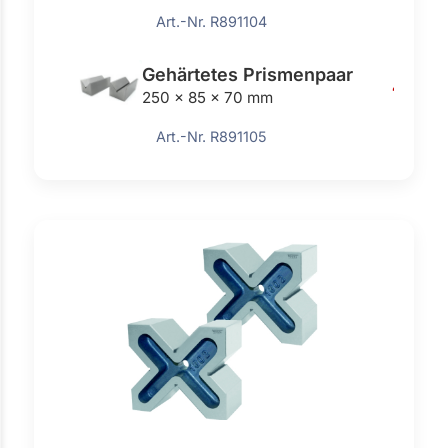
Art.-Nr. R891104
Gehärtetes Prismenpaar
470,0
250 x 85 x 70 mm
Art.-Nr. R891105