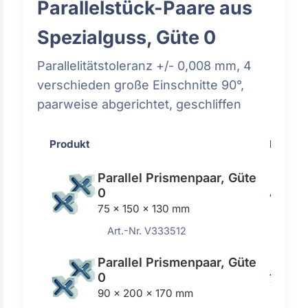
Parallelstück-Paare aus
Spezialguss, Güte 0
Parallelitätstoleranz +/- 0,008 mm, 4
verschieden große Einschnitte 90°,
paarweise abgerichtet, geschliffen
Produkt
Preis
Parallel Prismenpaar, Güte
0
462,0
75 x 150 x 130 mm
Art.-Nr. V333512
Parallel Prismenpaar, Güte
0
718,00
90 x 200 x 170 mm