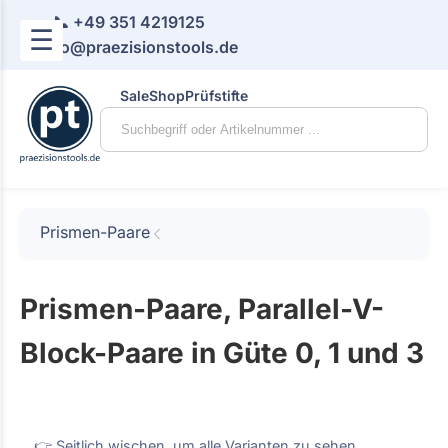
📞 +49 351 4219125
☰
📧 info@praezisionstools.de
Sale
Shop
Prüfstifte
Prismen-Paare
Prismen-Paare, Parallel-V-
Block-Paare in Güte 0, 1 und 3
👉 Seitlich wischen, um alle Varianten zu sehen