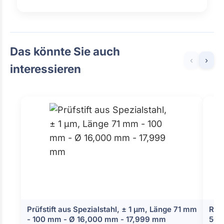
Das könnte Sie auch
‹
›
interessieren
Prüfstift aus Spezialstahl, ± 1 µm, Länge 71 mm
Run
- 100 mm - Ø 16,000 mm - 17,999 mm
50