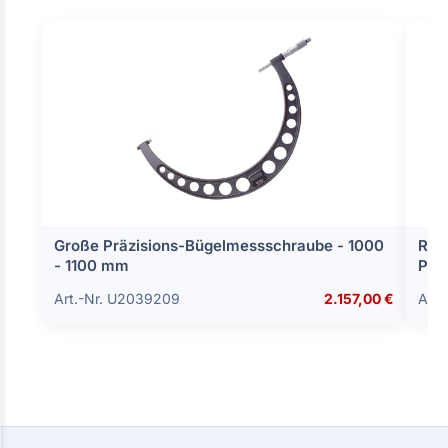
Große Präzisions-Bügelmessschraube - 1000
Rei
- 1100 mm
Pri
Art.-Nr. U2039209
2.157,00 €
Art.