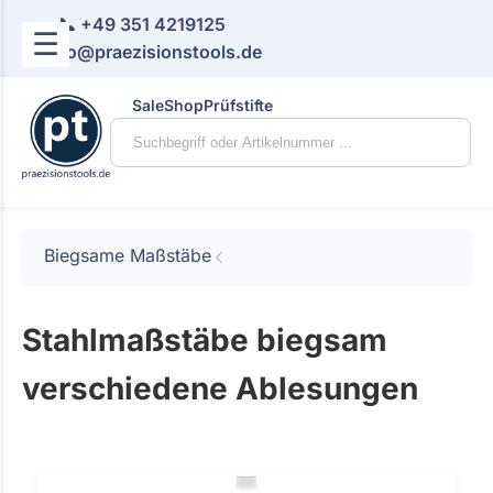
📞 +49 351 4219125
☰
📧 info@praezisionstools.de
Sale
Shop
Prüfstifte
Biegsame Maßstäbe
Stahlmaßstäbe biegsam
verschiedene Ablesungen