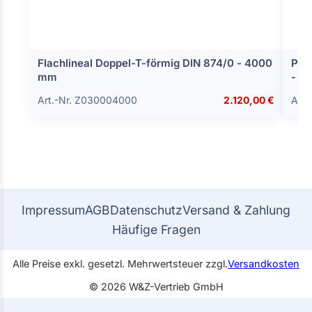
Flachlineal Doppel-T-förmig DIN 874/0 - 4000
Prä
mm
- 1
Art.-Nr. Z030004000
2.120,00 €
Art.
Impressum
AGB
Datenschutz
Versand & Zahlung
Häufige Fragen
Alle Preise exkl. gesetzl. Mehrwertsteuer zzgl.
Versandkosten
© 2026 W&Z-Vertrieb GmbH