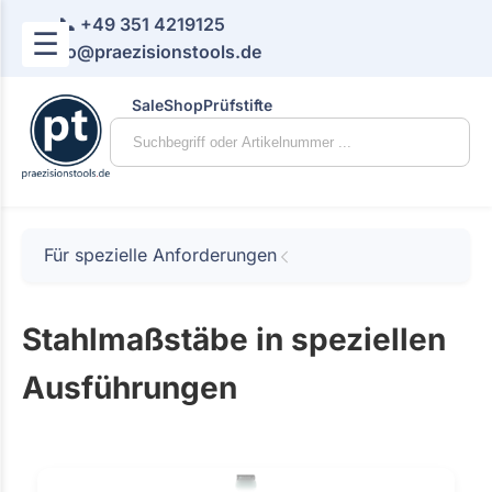
📞 +49 351 4219125
☰
📧 info@praezisionstools.de
Sale
Shop
Prüfstifte
Für spezielle Anforderungen
Stahlmaßstäbe in speziellen
Ausführungen